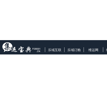
乐域互联
乐域订舱
维运网