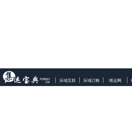
乐域互联
乐域订舱
维运网