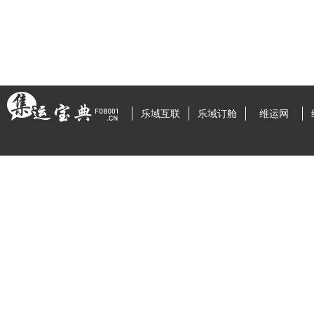
乐域互联
乐域订舱
维运网