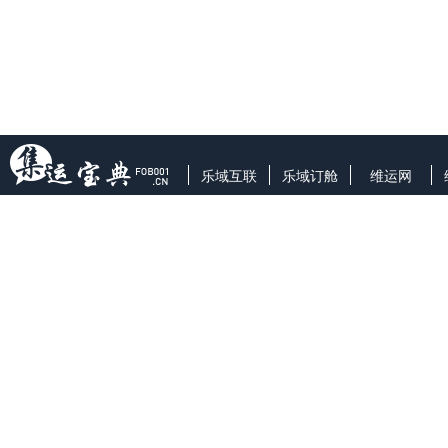
乐域互联
乐域订舱
维运网